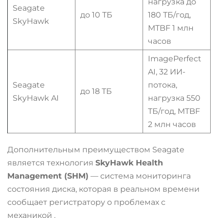
нагрузка до
Seagate
до 10 ТБ
180 ТБ/год,
SkyHawk
MTBF 1 млн
часов
ImagePerfect
AI, 32 ИИ-
Seagate
потока,
до 18 ТБ
SkyHawk AI
нагрузка 550
ТБ/год, MTBF
2 млн часов
Дополнительным преимуществом Seagate
является технология
SkyHawk Health
Management (SHM)
— система мониторинга
состояния диска, которая в реальном времени
сообщает регистратору о проблемах с
механикой
.