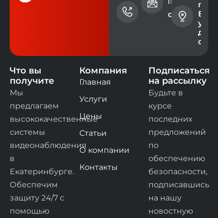
телефона
почты
г.
Екат
+7 (343)
contact@ev
ул. 
228-73-
дом 
00
офис
Что вы
Компания
Подписаться
получите
на рассылку
Главная
Мы
Будьте в
Услуги
предлагаем
курсе
Цены
высококачественные
последних
системы
предложений
Статьи
видеонаблюдения
по
О компании
в
обеспечению
Контакты
Екатеринбурге.
безопасности,
Обеспечим
подписавшись
защиту 24/7 с
на нашу
помощью
новостную