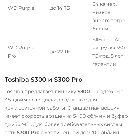
64 камер,
WD Purple
до 14 ТБ
низкое
энергопотре
бление
AllFrame AI,
WD Purple
нагрузка 550
до 22 ТБ
Pro
ТБ/год, 5 лет
гарантии
Toshiba S300 и S300 Pro
Toshiba предлагает линейку
S300
— надёжные
3,5-дюймовые диски, созданные для
круглосуточной работы. Стандартная версия
имеет скорость вращения 5400 об/мин и буфер
до 256 МБ
. Для более требовательных систем
есть
S300 Pro
с увеличенной до 7200 об/мин