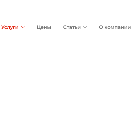
Услуги
Цены
Статьи
О компании
видеонаблюдени
саду
наблюдения в детском саду