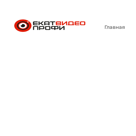
Главная
Установка 
ЕкатВидеоПрофи
Услуги
Установка видео