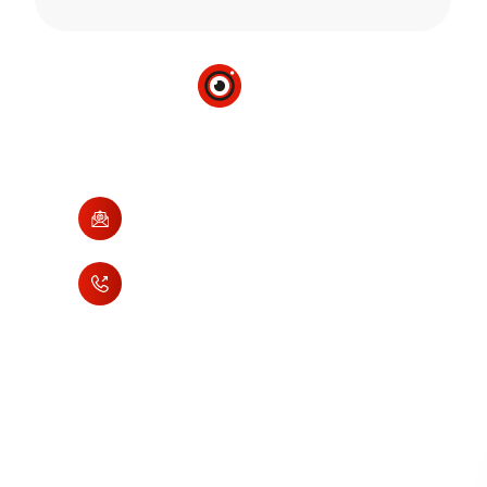
Есть вопросы? Свяжитесь с
нами и мы вам обо всём
расскажем
contact@evp66.ru
+7 (343) 228-73-00