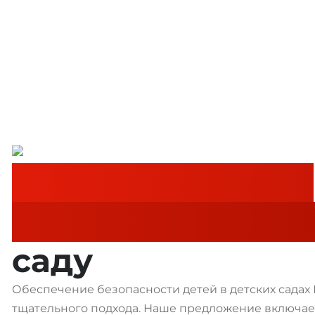
Установка камер
видеонаблюден
саду
Обеспечение безопасности детей в детских садах
тщательного подхода. Наше предложение включа