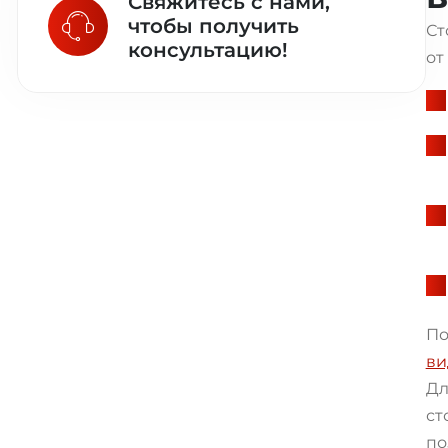
Свяжитесь с нами,
чтобы получить
Ст
консультацию!
от
По
ви
Дл
ст
по