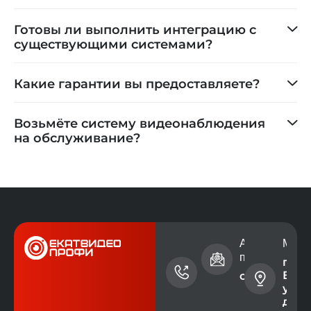
Готовы ли выполнить интеграцию с
существующими системами?
Какие гарантии вы предоставляете?
Возьмёте систему видеонаблюдения
на обслуживание?
Номер
Адрес электр
Мест
телефона
почты
г.
Екат
+7 (343)
contact@ev
ул. 
228-73-
дом 
00