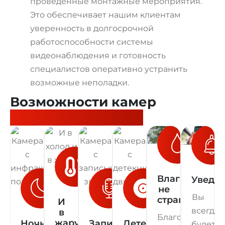
проведённые монтажные мероприятия.
Это обеспечивает нашим клиентам
уверенность в долгосрочной
работоспособности системы
видеонаблюдения и готовность
специалистов оперативно устранить
возможные неполадки.
Возможности камер
видеонаблюдения
Влага
Уведо
не
Вы
страшна
И
всегда
в
Благодаря
жару
Ночная
Запись
Детекция
будете