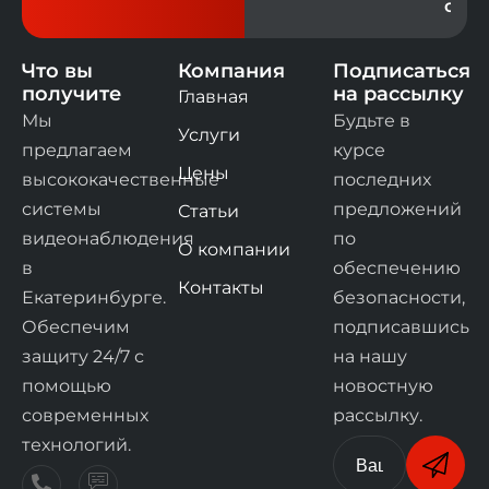
офис
Что вы
Компания
Подписаться
получите
на рассылку
Главная
Мы
Будьте в
Услуги
предлагаем
курсе
Цены
высококачественные
последних
системы
предложений
Статьи
видеонаблюдения
по
О компании
в
обеспечению
Контакты
Екатеринбурге.
безопасности,
Обеспечим
подписавшись
защиту 24/7 с
на нашу
помощью
новостную
современных
рассылку.
технологий.