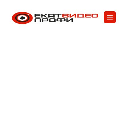
Установка
видеонаблюдения в
автосервисе
ЕкатВидеоПрофи
Услуги
Установка видеонаблюдения в автосервисе