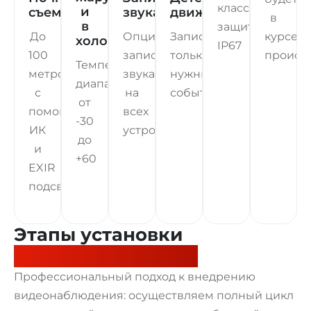
классу
и
съемка
звука
движения
в
в
защиты
До
Опция
Запись
курсе
холод
IP67
100
записи
только
происх
Температурный
метров,
звука
нужных
диапазон
с
на
событий
от
помощью
всех
-30
ИК
устройствах
до
и
+60
EXIR
подсветки
Этапы установки
видеонаблюдения
Профессиональный подход к внедрению
видеонаблюдения: осуществляем полный цикл