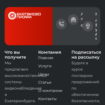
Номер
Адрес электр
Мест
телефона
почты
г.
Екат
+7 (343)
contact@ev
ул. 
228-73-
дом 
00
офис
Что вы
Компания
Подписаться
получите
на рассылку
Главная
Мы
Будьте в
Услуги
предлагаем
курсе
Цены
высококачественные
последних
системы
предложений
Статьи
видеонаблюдения
по
О компании
в
обеспечению
Контакты
Екатеринбурге.
безопасности,