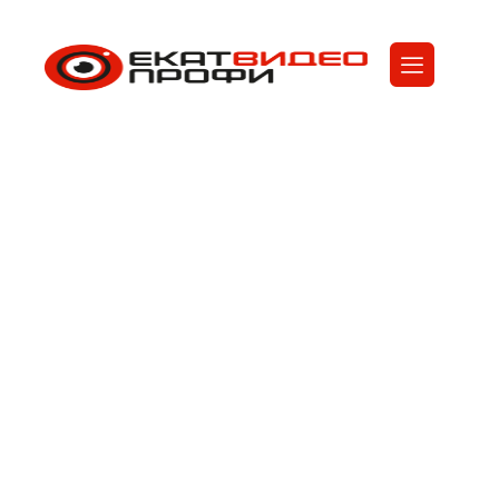
Видеонаблюдение на
строительной
площадке
ЕкатВидеоПрофи
Услуги
Видеонаблюдение на строительной
площадке