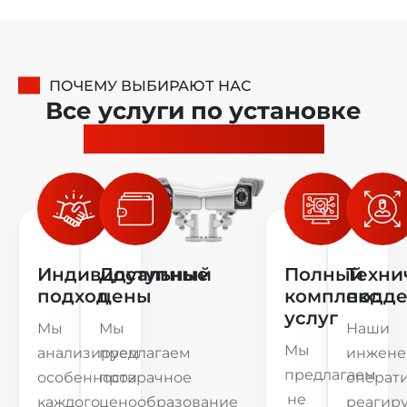
ПОЧЕМУ ВЫБИРАЮТ НАС
Все услуги по установке
видеонаблюдения
Индивидуальный
Доступные
Полный
Техни
подход
цены
комплекс
подд
услуг
Мы
Мы
Наши
Мы
анализируем
предлагаем
инжен
предлагаем
особенности
прозрачное
операт
не
каждого
ценообразование
реагир