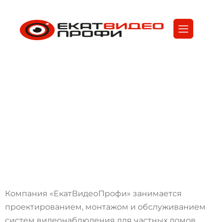
У
с
л
у
г
и
п
о
у
с
т
а
н
о
в
к
е
в
и
д
е
о
н
а
б
л
ю
д
е
н
и
я
ЕкатВидеоПрофи
Услуги
Компания «ЕкатВидеоПрофи» занимается
проектированием, монтажом и обслуживанием
систем видеонаблюдения для частных домов,