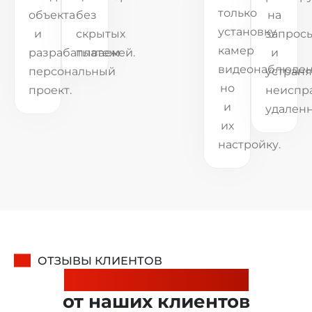
только
объекта
без
на
установку
и
скрытых
запрос
камер
разрабатываем
платежей.
и
видеонаблюден
персональный
устран
но
проект.
неиспр
и
удаленн
их
настройку.
ОТЗЫВЫ КЛИЕНТОВ
Надежные отзывы
от наших клиентов