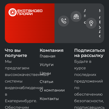
Номер
Адрес электр
Мест
телефона
почты
г.
Екат
+7 (343)
contact@ev
ул. 
228-73-
дом 
00
офис
Что вы
Компания
Подписаться
получите
на рассылку
Главная
Мы
Будьте в
Услуги
предлагаем
курсе
Цены
высококачественные
последних
системы
предложений
Статьи
видеонаблюдения
по
О компании
в
обеспечению
Контакты
Екатеринбурге.
безопасности,
Обеспечим
подписавшись