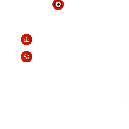
Есть вопросы? Свяжитесь с
нами и мы вам обо всём
расскажем
contact@evp66.ru
+7 (343) 228-73-00