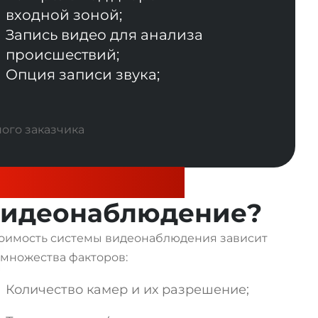
входной зоной;
Запись видео для анализа
происшествий;
Опция записи звука;
колько стоит
видеонаблюдение?
оимость системы видеонаблюдения зависит
 множества факторов:
Количество камер и их разрешение;