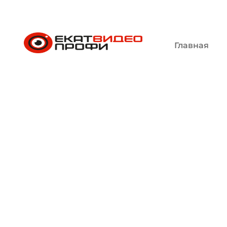
Главная
Установка в
ЕкатВидеоПрофи
Услуги
Установка видео