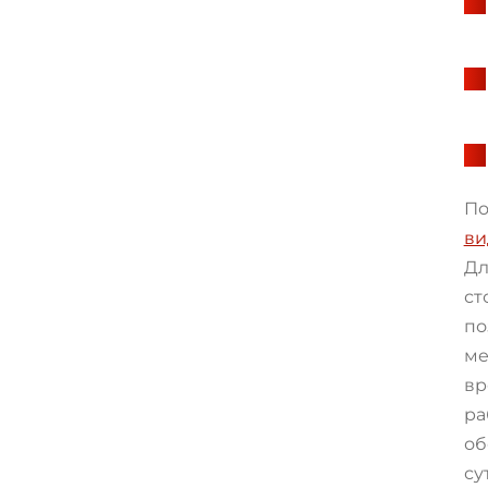
По
ви
Дл
ст
по
ме
вр
ра
об
су