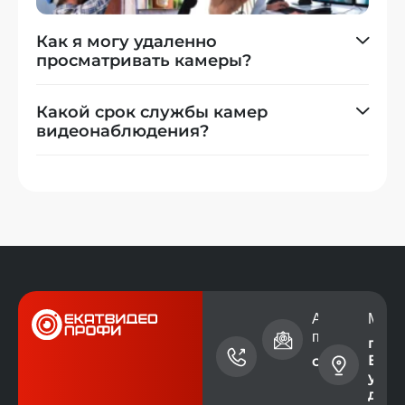
Как я могу удаленно
просматривать камеры?
Какой срок службы камер
видеонаблюдения?
Номер
Адрес электр
Мест
телефона
почты
г.
Екат
+7 (343)
contact@ev
ул. 
228-73-
дом 
00