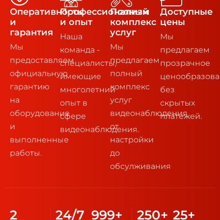
Оперативность
Профессионализм
Полный
Доступные
и
и опыт
комплекс
цены
гарантия
услуг
Наша
Мы
Мы
Мы
команда -
предлагаем
предоставляем
предлагаем
специалисты,
прозрачное
официальную
полный
имеющие
ценообразов
гарантию
комплекс
многолетний
без
на
услуг
опыт в
скрытых
оборудование
видеонаблюдения
сфере
платежей.
и
от
видеонаблюдения.
выполненные
настройки
работы.
до
обсулживания
2
24
/7
999
+
250
+
25
+