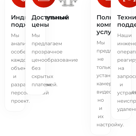
Индивидуальный
Доступные
Полный
Техни
подход
цены
комплекс
подд
услуг
Мы
Мы
Наши
Мы
анализируем
предлагаем
инжен
предлагаем
особенности
прозрачное
операт
не
каждого
ценообразование
реагир
только
объекта
без
на
установку
и
скрытых
запрос
камер
разрабатываем
платежей.
и
видеонаблюде
персональный
устран
но
проект.
неиспр
и
удален
их
настройку.