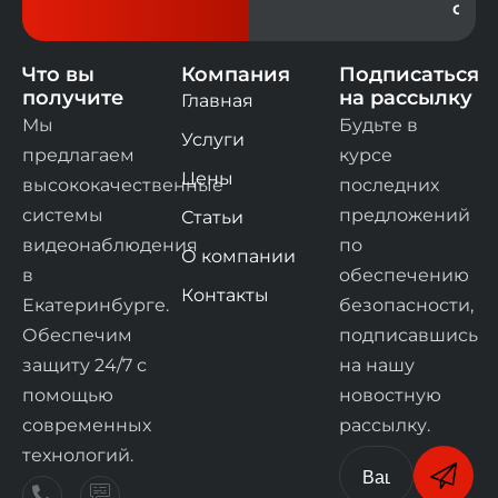
офис
Что вы
Компания
Подписаться
получите
на рассылку
Главная
Мы
Будьте в
Услуги
предлагаем
курсе
Цены
высококачественные
последних
системы
предложений
Статьи
видеонаблюдения
по
О компании
в
обеспечению
Контакты
Екатеринбурге.
безопасности,
Обеспечим
подписавшись
защиту 24/7 с
на нашу
помощью
новостную
современных
рассылку.
технологий.