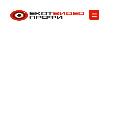
Установка
видеонаблюдения в
торговом центре
ЕкатВидеоПрофи
Услуги
Установка видеонаблюдения в торговом
центре