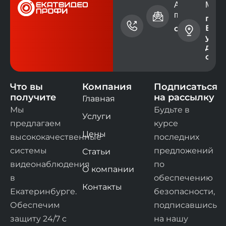
Номер
Адрес электр
Мест
телефона
почты
г.
Екат
+7 (343)
contact@ev
ул. 
228-73-
дом 
00
офис
Что вы
Компания
Подписаться
получите
на рассылку
Главная
Мы
Будьте в
Услуги
предлагаем
курсе
Цены
высококачественные
последних
системы
предложений
Статьи
видеонаблюдения
по
О компании
в
обеспечению
Контакты
Екатеринбурге.
безопасности,
Обеспечим
подписавшись
защиту 24/7 с
на нашу