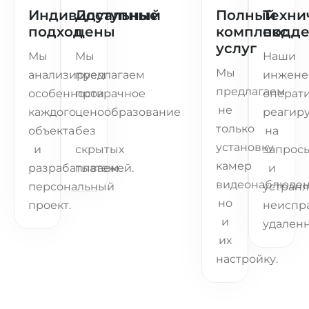
Индивидуальный
Доступные
Полный
Техни
подход
цены
комплекс
подд
услуг
Мы
Мы
Наши
Мы
анализируем
предлагаем
инжен
предлагаем
особенности
прозрачное
операт
не
каждого
ценообразование
реагир
только
объекта
без
на
установку
и
скрытых
запрос
камер
разрабатываем
платежей.
и
видеонаблюден
персональный
устран
но
проект.
неиспр
и
удаленн
их
настройку.