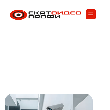
О компании
ЕкатВидеоПрофи
ЕкатВидеоПрофи
О компании