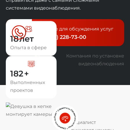
справиться даже с самыми сложными
системами видеонаблюдения.
Звоните для обсуждения услуг
25
лет
+7 (343) 228-73-00
Опыта в сфере
250
+
Выполненных
проектов
Свяжитесь сейчас * Свяжитесь сейчас * Свяжитесь сейчас