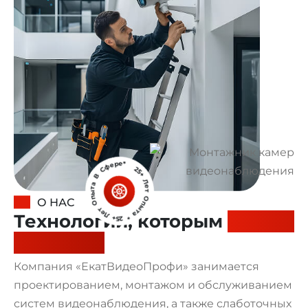
25+ Лет Опыта * 25+ Лет Опыта В Сфере*
О НАС
Технологии, которым
можно
доверять
Компания «ЕкатВидеоПрофи» занимается
проектированием, монтажом и обслуживанием
систем видеонаблюдения, а также слаботочных