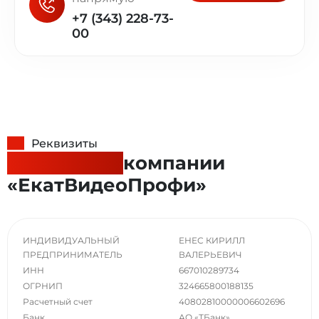
+7 (343) 228-73-
00
Реквизиты
Реквизиты
компании
«ЕкатВидеоПрофи»
ИНДИВИДУАЛЬНЫЙ
ЕНЕС КИРИЛЛ
ПРЕДПРИНИМАТЕЛЬ
ВАЛЕРЬЕВИЧ
ИНН
667010289734
ОГРНИП
324665800188135
Расчетный счет
40802810000006602696
Банк
АО «ТБанк»