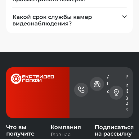
Какой срок службы камер
видеонаблюдения?
Номер
Адрес электр
Мест
телефона
почты
г.
Екат
+7 (343)
contact@ev
ул. 
228-73-
дом 
00
офис
Что вы
Компания
Подписаться
получите
на рассылку
Главная