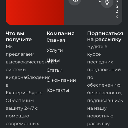
Екат
+7 (343)
contact@ev
ул. 
228-73-
дом 
00
офис
Что вы
Компания
Подписаться
получите
на рассылку
Главная
Мы
Будьте в
Услуги
предлагаем
курсе
Цены
высококачественные
последних
системы
предложений
Статьи
видеонаблюдения
по
О компании
в
обеспечению
Контакты
Екатеринбурге.
безопасности,
Обеспечим
подписавшись
защиту 24/7 с
на нашу
помощью
новостную
современных
рассылку.