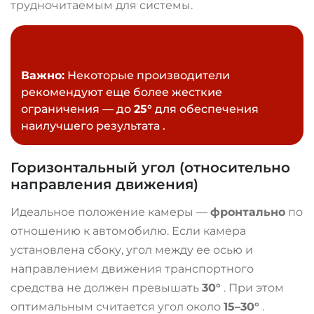
трудночитаемым для системы.
Важно:
Некоторые производители
рекомендуют еще более жесткие
ограничения — до
25°
для обеспечения
наилучшего результата
.
Горизонтальный угол (относительно
направления движения)
Идеальное положение камеры —
фронтально
по
отношению к автомобилю. Если камера
установлена сбоку, угол между ее осью и
направлением движения транспортного
средства не должен превышать
30°
. При этом
оптимальным считается угол около
15–30°
.