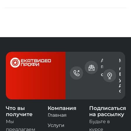
Номер
Адрес электр
Мест
телефона
почты
г.
Екат
+7 (343)
contact@ev
ул. 
228-73-
дом 
00
офис
Что вы
Компания
Подписаться
получите
на рассылку
Главная
Мы
Будьте в
Услуги
предлагаем
курсе