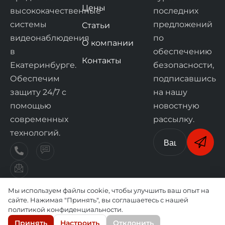
Цены
высококачественные
последних
системы
предложений
Статьи
видеонаблюдения
по
О компании
в
обеспечению
Контакты
Екатеринбурге.
безопасности,
Обеспечим
подписавшись
защиту 24/7 с
на нашу
помощью
новостную
современных
рассылку.
технологий.
Мы используем файлы cookie, чтобы улучшить ваш опыт на
© 2025 Все права принадлежат компании
сайте. Нажимая "Принять", вы соглашаетесь с нашей
политикой конфиденциальности.
ЕкатВидеоПрофи
Принять
Настроить
Отклонить
Политика конфиденциальности