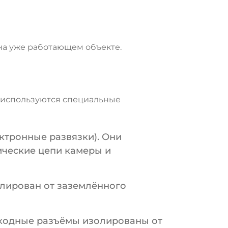
на уже работающем объекте.
о используются специальные
тронные развязки). Они
ические цепи камеры и
олирован от заземлённого
 входные разъёмы изолированы от