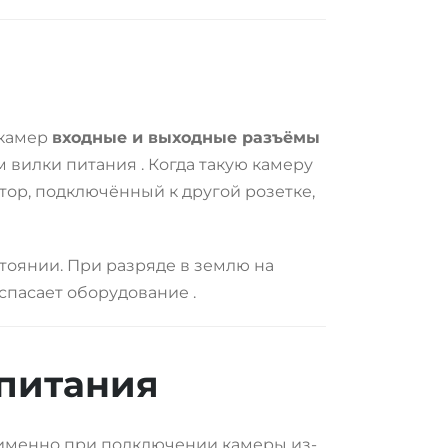
окамер
входные и выходные разъёмы
ом вилки питания
. Когда такую камеру
тор, подключённый к другой розетке,
тоянии. При разряде в землю на
 спасает оборудование
.
питания
 именно при подключении камеры из-