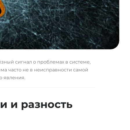
ёзный сигнал о проблемах в системе,
ма часто не в неисправности самой
о явления.
и и разность