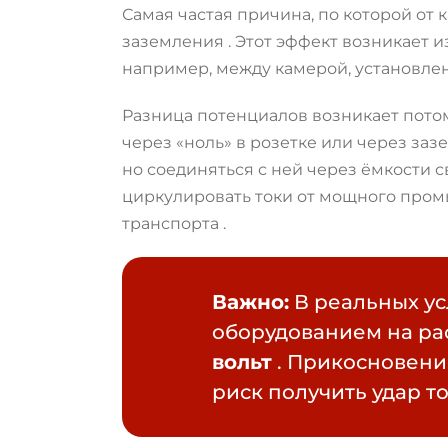
Самая частая причина, по которой от
заземления
. Этот эффект возникает
например, между камерой, установле
Разница потенциалов возникает потом
через «ноль» в розетке или через заз
но соединяться с ней через ёмкости 
циркулировать токи от мощного пром
транспорта
.
Важно:
В реальных у
оборудованием на ра
вольт
. Прикосновени
риск получить удар т