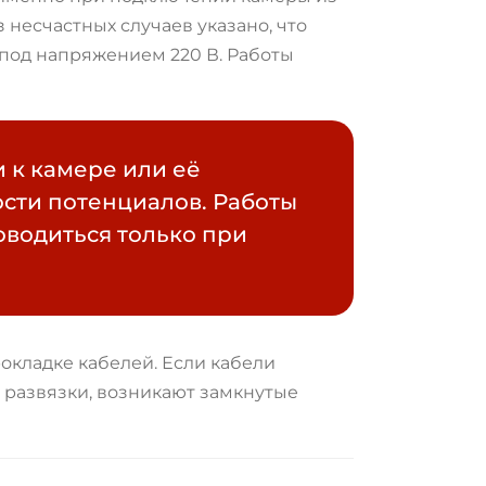
 несчастных случаев указано, что
под напряжением 220 В. Работы
 к камере или её
ости потенциалов. Работы
водиться только при
окладке кабелей. Если кабели
 развязки, возникают замкнутые