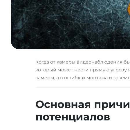
Когда от камеры видеонаблюдения бьё
который может нести прямую угрозу 
камеры, а в ошибках монтажа и зазем
Основная причи
потенциалов