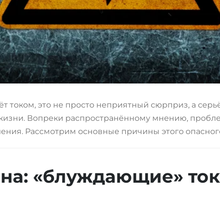
т током, это не просто неприятный сюрприз, а серь
жизни. Вопреки распространённому мнению, пробле
ления. Рассмотрим основные причины этого опасног
на: «блуждающие» ток