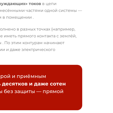
луждающих» токов
в цепи
разнесёнными частями одной системы —
ом в помещении
.
олнено в разных точках (например,
е иметь прямого контакта с землёй,
ры
. По этим контурам начинают
ии и даже электрического
ерой и приёмным
ь
десятков и даже сотен
ры без защиты — прямой