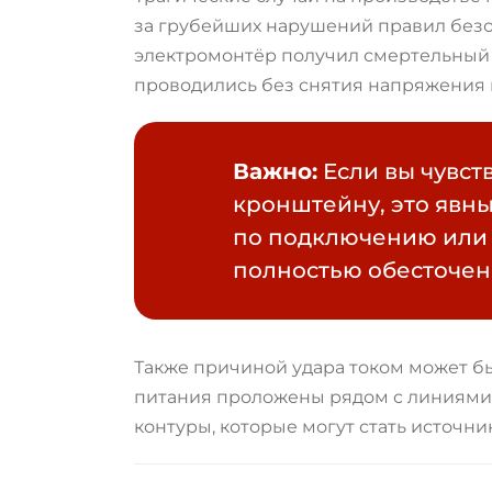
за грубейших нарушений правил безоп
электромонтёр получил смертельный 
проводились без снятия напряжения 
Важно:
Если вы чувст
кронштейну, это явны
по подключению или 
полностью обесточен
Также причиной удара током может б
питания проложены рядом с линиями 
контуры, которые могут стать источ