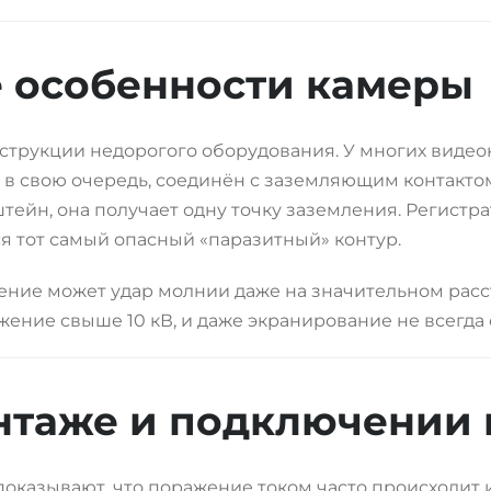
 особенности камеры
нструкции недорогого оборудования. У многих виде
с, в свою очередь, соединён с заземляющим контакт
ейн, она получает одну точку заземления. Регистра
ся тот самый опасный «паразитный» контур.
ение может удар молнии даже на значительном расс
ение свыше 10 кВ, и даже экранирование не всегда
нтаже и подключении 
 показывают, что поражение током часто происходит