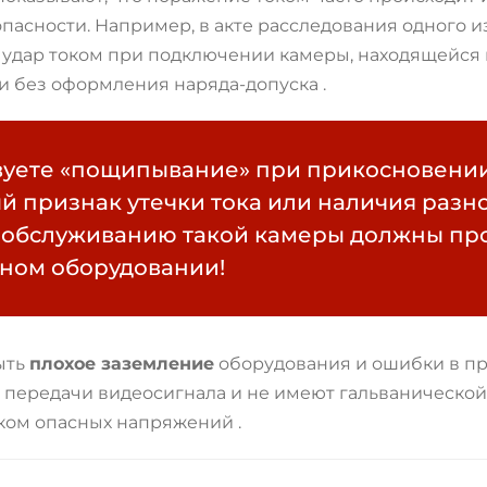
асности. Например, в акте расследования одного из
удар током при подключении камеры, находящейся 
и без оформления наряда-допуска
.
вуете «пощипывание» при прикосновении
й признак утечки тока или наличия разн
обслуживанию такой камеры должны про
ном оборудовании!
ыть
плохое заземление
оборудования и ошибки в пр
передачи видеосигнала и не имеют гальванической
ником опасных напряжений
.