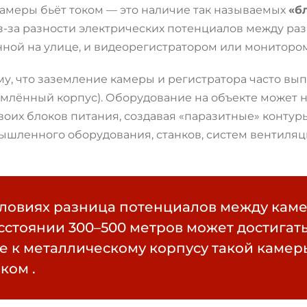
 камеры бьёт током — это наличие так называемых
«б
 из-за разности электрических потенциалов между 
нной на улице, и видеорегистратором или монитор
у, что заземление камеры и регистратора часто вып
емлённый корпус). Оборудование на объекте может н
своих блоков питания, создавая «паразитные» конту
ышленного оборудования, станков, систем вентиляц
словиях разница потенциалов между кам
сстоянии 300–500 метров может достигат
е к металлическому корпусу такой каме
оком
.