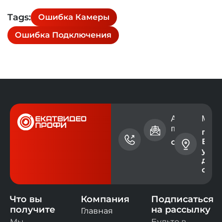
Tags:
Ошибка Камеры
Ошибка Подключения
Номер
Адрес электр
Мест
телефона
почты
г.
Екат
+7 (343)
contact@ev
ул. 
228-73-
дом 
00
офис
Что вы
Компания
Подписаться
получите
на рассылку
Главная
Мы
Будьте в