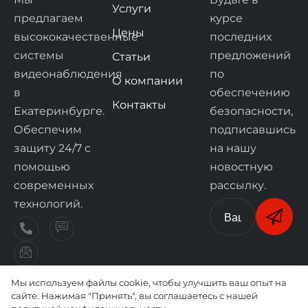
Услуги
предлагаем
курсе
Цены
высококачественные
последних
системы
предложений
Статьи
видеонаблюдения
по
О компании
в
обеспечению
Контакты
Екатеринбурге.
безопасности,
Обеспечим
подписавшись
защиту 24/7 с
на нашу
помощью
новостную
современных
рассылку.
технологий.
Мы используем файлы cookie, чтобы улучшить ваш опыт на
© 2025 Все права принадлежат компании
сайте. Нажимая "Принять", вы соглашаетесь с нашей