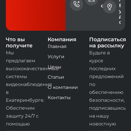
Екат
+7 (343)
contact@ev
ул. 
228-73-
дом 
00
офис
Что вы
Компания
Подписаться
получите
на рассылку
Главная
Мы
Будьте в
Услуги
предлагаем
курсе
Цены
высококачественные
последних
системы
предложений
Статьи
видеонаблюдения
по
О компании
в
обеспечению
Контакты
Екатеринбурге.
безопасности,
Обеспечим
подписавшись
защиту 24/7 с
на нашу
помощью
новостную