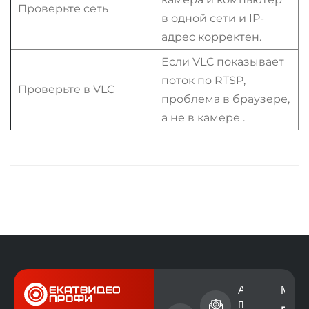
Проверьте сеть
в одной сети и IP-
адрес корректен.
Если VLC показывает
поток по RTSP,
Проверьте в VLC
проблема в браузере,
а не в камере
.
Номер
Адрес электр
Мест
телефона
почты
г.