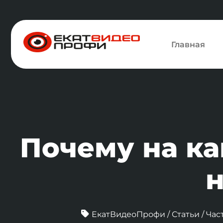
Главная
Почему на к
ЕкатВидеоПрофи
/
Статьи
/
Час