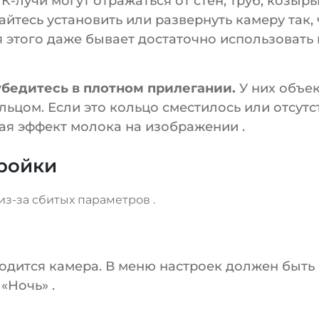
К-лучи могут отражаться от стен, труб, козыр
райтесь установить или развернуть камеру так
 этого даже бывает достаточно использовать
убедитесь в плотном прилегании.
У них объек
цом. Если это кольцо сместилось или отсутств
авая эффект молока на изображении
.
ройки
 из-за сбитых параметров
.
ходится камера. В меню настроек должен быт
 «Ночь»
.