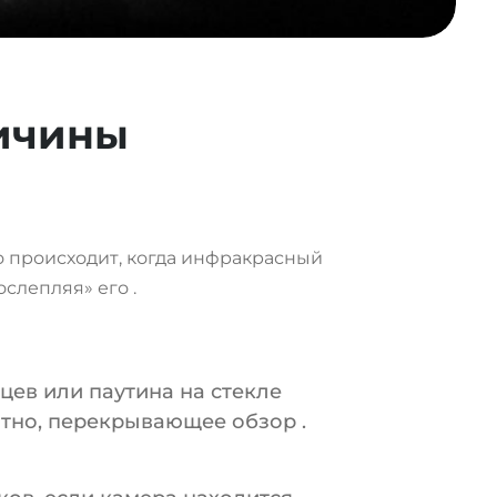
ичины
то происходит, когда инфракрасный
«ослепляя» его
.
цев или паутина на стекле
пятно, перекрывающее обзор
.