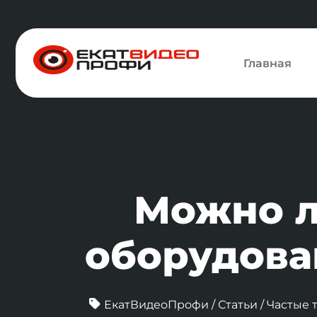
Главная
Можно л
оборудова
ЕкатВидеоПрофи
/
Статьи
/
Частые 