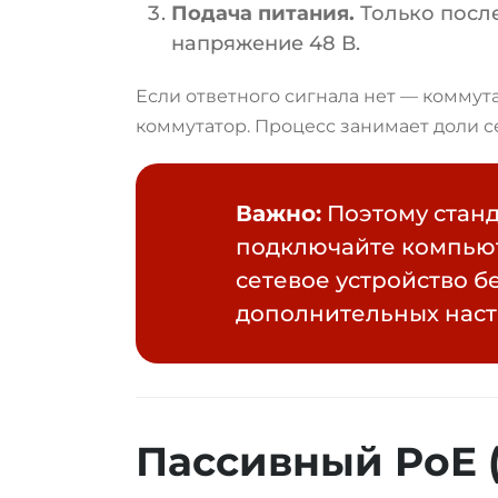
Подача питания.
Только после
напряжение 48 В.
Если ответного сигнала нет — коммут
коммутатор. Процесс занимает доли 
Важно:
Поэтому станд
подключайте компьют
сетевое устройство б
дополнительных наст
Пассивный PoE (