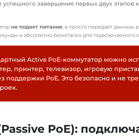
 успешного завершения первых двух этапов 
атор
не подает питание
, а просто передает данные,
секунды и абсолютно безопасен для подключаемого 
артный Active PoE-коммутатор можно ис
ер, принтер, телевизор, игровую приста
ез поддержки PoE. Это безопасно и не тр
роек.
Passive PoE): подключ